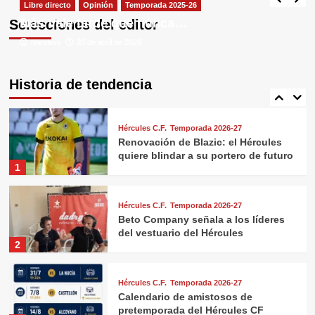
entrenamiento del Hércules CF
Libre directo
Libre directo
Opinión
Opinión
Temporada 2025-26
Temporada 2025-26
4
vistos por satélite
Más Vale tarde que nunca…
A
Selecciones del editor
Nandinni
Nandinni
30 de abril de 2026
23 de abril de 2026
Hércules C.F.
Temporada 2026-27
Hércules CF 2026/27: nueve
fichajes, dos bajas y el mercado
Historia de tendencia
más activo en años
5
Hércules C.F.
Temporada 2026-27
Renovación de Blazic: el Hércules
quiere blindar a su portero de futuro
1
Hércules C.F.
Temporada 2026-27
Beto Company señala a los líderes
del vestuario del Hércules
2
Hércules C.F.
Temporada 2026-27
Calendario de amistosos de
pretemporada del Hércules CF