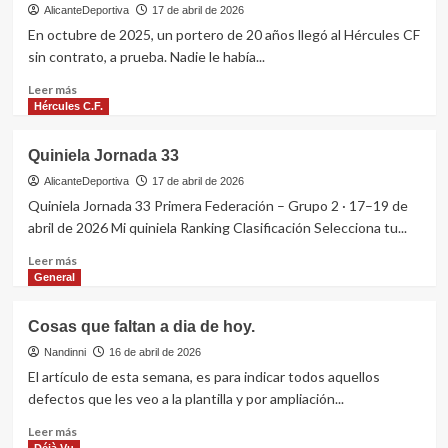
años
AlicanteDeportiva
17 de abril de 2026
en
En octubre de 2025, un portero de 20 años llegó al Hércules CF
Primera
sin contrato, a prueba. Nadie le había...
Federación,
ninguno
Leer
Leer más
en
más
Hércules C.F.
playoff
sobre
Sandro
Quiniela Jornada 33
Blazic:
el
AlicanteDeportiva
17 de abril de 2026
portero
Quiniela Jornada 33 Primera Federación – Grupo 2 · 17–19 de
del
abril de 2026 Mi quiniela Ranking Clasificación Selecciona tu...
Hércules
CF
Leer
Leer más
que
más
General
llegó
sobre
a
Quiniela
Cosas que faltan a dia de hoy.
prueba
Jornada
y
33
Nandinni
16 de abril de 2026
se
El artículo de esta semana, es para indicar todos aquellos
adueñó
defectos que les veo a la plantilla y por ampliación...
de
la
Leer
Leer más
portería
más