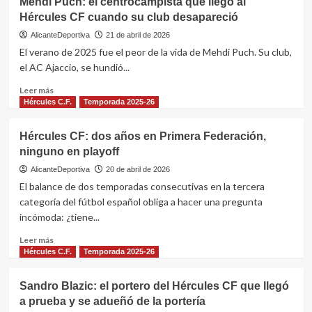
2
Mehdi Puch: el centrocampista que llegó al
históricos
VU-
Hércules CF cuando su club desapareció
que
CD
sí
TERUEL
AlicanteDeportiva
21 de abril de 2026
Hércules C.F.
Temporada 2026-27
lo
El verano de 2025 fue el peor de la vida de Mehdi Puch. Su club,
Calendario de amistosos de
hicieron
pretemporada del Hércules CF
el AC Ajaccio, se hundió...
3
Leer
Leer más
más
Hércules C.F.
Temporada 2025-26
Hércules C.F.
sobre
Fontcalent desde el cielo: 95 años
Mehdi
de historia del campo de
Hércules CF: dos años en Primera Federación,
Puch:
entrenamiento del Hércules CF
ninguno en playoff
4
el
vistos por satélite
centrocampista
AlicanteDeportiva
20 de abril de 2026
que
El balance de dos temporadas consecutivas en la tercera
Hércules C.F.
Temporada 2026-27
llegó
Hércules CF 2026/27: nueve
categoría del fútbol español obliga a hacer una pregunta
al
fichajes, dos bajas y el mercado
incómoda: ¿tiene...
Hércules
más activo en años
5
CF
Leer
Leer más
cuando
más
Hércules C.F.
Temporada 2025-26
su
sobre
club
Hércules
Sandro Blazic: el portero del Hércules CF que llegó
desapareció
CF:
a prueba y se adueñó de la portería
dos