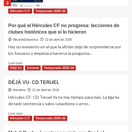
3
Hércules C.F.
Temporada 2025-26
Hércules C.F.
Fontcalent desde el cielo: 95 años
de historia del campo de
Por qué el Hércules CF no progresa: lecciones de
entrenamiento del Hércules CF
clubes históricos que sí lo hicieron
4
vistos por satélite
AlicanteDeportiva
22 de abril de 2026
Hay un momento en el que la afición deja de sorprenderse por
Hércules C.F.
Temporada 2026-27
los fracasos y empieza a hacerse la pregunta...
Hércules CF 2026/27: nueve
fichajes, dos bajas y el mercado
Leer
Leer más
más activo en años
5
más
Déjà Vu
General
Temporada 2025-26
sobre
Por
DÉJÀ VU- CD TERUEL
Hércules C.F.
Temporada 2026-27
qué
Renovación de Blazic: el Hércules
el
Nandinni
22 de abril de 2026
quiere blindar a su portero de futuro
Hércules
Hércules CF- CD Teruel Ya no hay tiempo para más. La liga ha
1
CF
dictado sentencia y salvo cataclismo o error...
no
progresa:
Leer
Leer más
Hércules C.F.
Temporada 2026-27
lecciones
más
Hércules C.F.
Temporada 2025-26
Beto Company señala a los líderes
de
sobre
del vestuario del Hércules
clubes
DÉJÀ