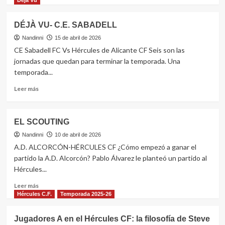
Déjà Vu
sobre
Cosas
DÉJÀ VU- C.E. SABADELL
que
faltan
Nandinni
15 de abril de 2026
a
CE Sabadell FC Vs Hércules de Alicante CF Seis son las
dia
jornadas que quedan para terminar la temporada. Una
de
temporada...
hoy.
Leer
Leer más
más
sobre
DÉJÀ
EL SCOUTING
VU-
C.E.
Nandinni
10 de abril de 2026
SABADELL
A.D. ALCORCÓN-HÉRCULES CF ¿Cómo empezó a ganar el
partido la A.D. Alcorcón? Pablo Álvarez le planteó un partido al
Hércules...
Leer
Leer más
más
Hércules C.F.
Temporada 2025-26
sobre
EL
Jugadores A en el Hércules CF: la filosofía de Steve
SCOUTING