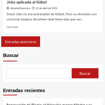
Jobs aplicada al fútbol
AlicanteDeportiva
10 de abril de 2026
Steve Jobs no era entrenador de fútbol. Pero su obsesión con
construir equipos de primer nivel tiene más que ver...
Leer
Leer más
más
sobre
Jugadores
Entradas anteriores
A
en
el
Buscar
Hércules
CF:
la
filosofía
Buscar
de
Steve
Jobs
aplicada
Entradas recientes
al
fútbol
Renovación de Blazic: el Hércules quiere blindar a su