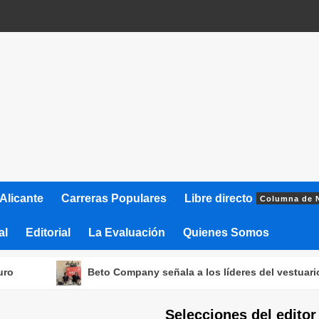
Alicante
Carreras Populares
Libre directo
Columna de 
al
Editorial
La Evaluación
Quienes Somos
Beto Company señala a los líderes del vestuario del Hércu
Selecciones del editor