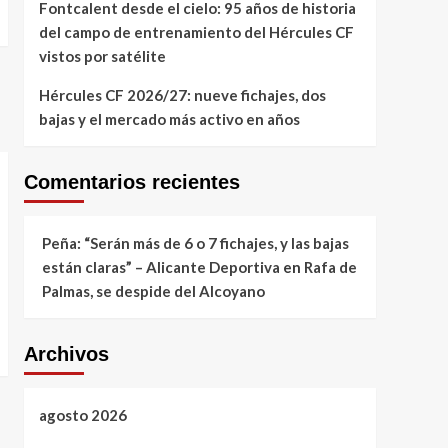
Hércules CF
Fontcalent desde el cielo: 95 años de historia
Hércules C.F.
del campo de entrenamiento del Hércules CF
Fontcalent desde el
vistos por satélite
cielo: 95 años de
historia del campo de
Hércules CF 2026/27: nueve fichajes, dos
4
entrenamiento del
bajas y el mercado más activo en años
Hércules CF vistos por
Hércules C.F.
satélite
Temporada 2026-27
Hércules CF 2026/27:
Comentarios recientes
nueve fichajes, dos
5
bajas y el mercado más
activo en años
Peña: “Serán más de 6 o 7 fichajes, y las bajas
están claras” – Alicante Deportiva
en
Rafa de
Palmas, se despide del Alcoyano
Archivos
agosto 2026