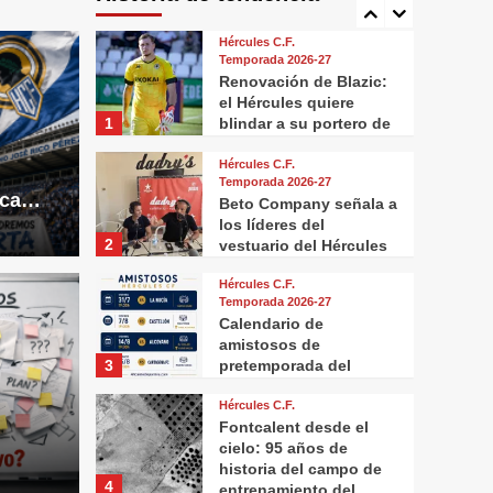
5
bajas y el mercado más
activo en años
Hércules C.F.
Temporada 2026-27
Renovación de Blazic:
el Hércules quiere
1
blindar a su portero de
futuro
Hércules C.F.
Temporada 2026-27
nca…
Beto Company señala a
los líderes del
2
vestuario del Hércules
Hércules C.F.
Temporada 2026-27
Calendario de
amistosos de
Hércules C.F
3
pretemporada del
 señala a los
Cale
Hércules CF
Hércules C.F.
estuario del Hércules
pre
Fontcalent desde el
cielo: 95 años de
historia del campo de
26
AlicanteDep
4
entrenamiento del