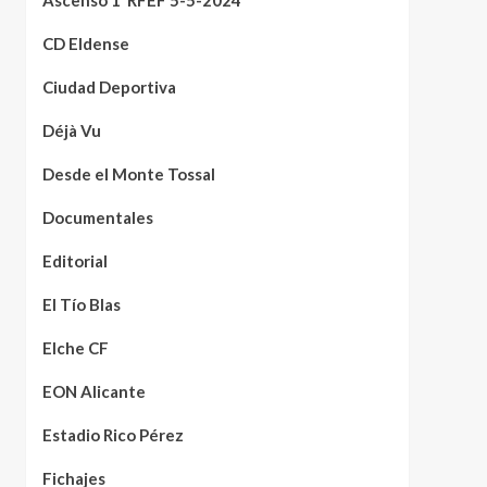
Ascenso 1ªRFEF 5-5-2024
CD Eldense
Ciudad Deportiva
Déjà Vu
Desde el Monte Tossal
Documentales
Editorial
El Tío Blas
Elche CF
EON Alicante
Estadio Rico Pérez
Fichajes