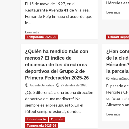
Hércules est
El 15 de mayo de 1997, en el
qué
es
Restaurante Avenida 41 de Vila-real,
Leer
Leer más
la
Fernando Roig firmaba el acuerdo que
más
empr
le...
sobr
quié
Más
Leer
la
Leer más
Vale
más
dirig
Temporada 2025-26
Ciudad Depor
tarde
sobre
y
que
Fernando
qué
nunc
¿Quién ha rendido más con
¿Han com
Roig
nego
menos? El índice de
de la ciu
y
con
eficiencia de los directores
el
Hércules?
el
Villarreal
club
deportivos del Grupo 2 de
la parcel
CF:
Primera Federación 2025-26
AlicanteDepo
la
El pasado oc
AlicanteDeportiva
27 de abril de 2026
historia
de
Hércules CF
¿Qué diferencia a una buena dirección
una
su futura ci
deportiva de una mediocre? No
transformación
Alicante y an
siempre es el presupuesto. En el
sin
fútbol semiprofesional, donde...
precedentes
Leer
Leer más
más
Libre directo
Opinión
Leer
Leer más
sobr
más
Temporada 2025-26