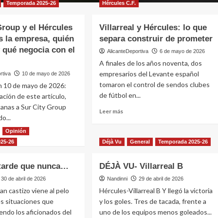
Temporada 2025-26
Hércules C.F.
Group y el Hércules
Villarreal y Hércules: lo que
s la empresa, quién
separa construir de prometer
y qué negocia con el
AlicanteDeportiva
6 de mayo de 2026
A finales de los años noventa, dos
empresarios del Levante español
rtiva
10 de mayo de 2026
tomaron el control de sendos clubes
n 10 de mayo de 2026:
de fútbol en...
cación de este artículo,
anas a Sur City Group
Leer
Leer más
o...
más
sobre
Opinión
Villarreal
25-26
Déjà Vu
General
Temporada 2025-26
y
e
Hércules:
 tarde que nunca…
DÉJÀ VU- Villarreal B
lo
que
p
30 de abril de 2026
Nandinni
29 de abril de 2026
separa
an castizo viene al pelo
Hércules-Villarreal B Y llegó la victoria
construir
es situaciones que
y los goles. Tres de tacada, frente a
de
ules
endo los aficionados del
uno de los equipos menos goleados...
prometer