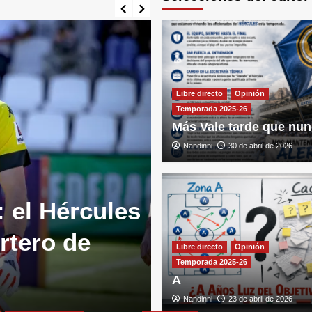
Libre directo
Opinión
Temporada 2025-26
Más Vale tarde que nu
Nandinni
30 de abril de 2026
 el Hércules
Hércules C.F.
Temporada 2026-27
rtero de
Beto Company
Libre directo
Opinión
Temporada 2025-26
líderes del v
A
AlicanteDeportiva
Nandinni
23 de abril de 2026
2 de agosto de 20