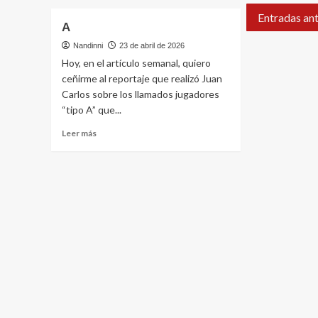
¿Han
sobre
come
Entradas ant
¿Quién
A
los
ha
traba
rendido
Nandinni
23 de abril de 2026
de
más
Hoy, en el artículo semanal, quiero
la
con
ceñirme al reportaje que realizó Juan
ciuda
menos?
Carlos sobre los llamados jugadores
depor
El
“tipo A” que...
del
índice
Hérc
de
Leer
Leer más
Los
eficiencia
más
eucal
de
sobre
de
los
A
la
directores
parce
deportivos
han
del
sido
Grupo
talad
2
de
Primera
Federación
2025-
26