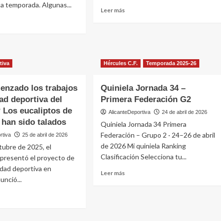
a temporada. Algunas...
Leer
Leer más
más
sobre
esa,
DÉJÀ
e
n
VU-
Villarreal
e
tiva
Hércules C.F.
Temporada 2025-26
B
a…
enzado los trabajos
Quiniela Jornada 34 –
cia
dad deportiva del
Primera Federación G2
 Los eucaliptos de
AlicanteDeportiva
24 de abril de 2026
a han sido talados
Quiniela Jornada 34 Primera
Federación – Grupo 2 · 24–26 de abril
rtiva
25 de abril de 2026
de 2026 Mi quiniela Ranking
tubre de 2025, el
Clasificación Selecciona tu...
 presentó el proyecto de
udad deportiva en
Leer
Leer más
unció...
más
sobre
Quiniela
Jornada
e
34