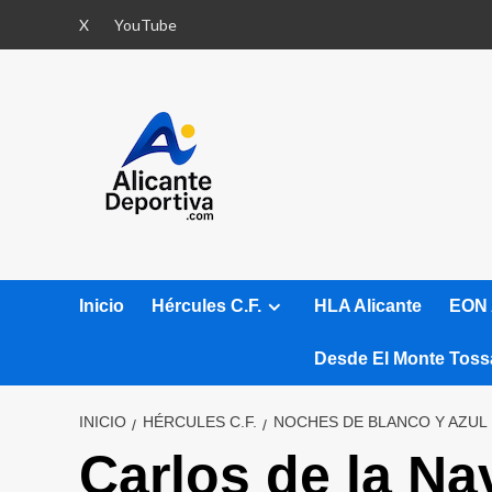
Saltar
X
YouTube
al
contenido
Inicio
Hércules C.F.
HLA Alicante
EON 
Desde El Monte Toss
INICIO
HÉRCULES C.F.
NOCHES DE BLANCO Y AZUL
Carlos de la Na