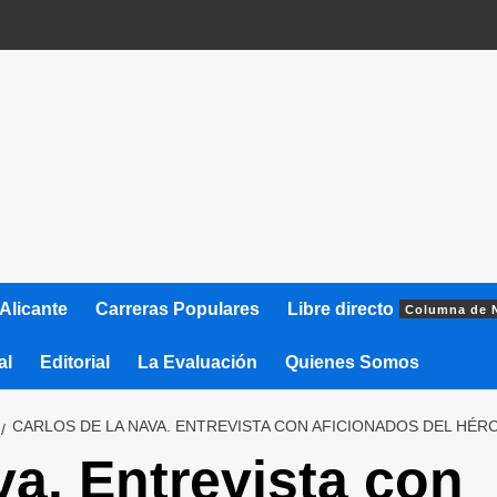
Alicante
Carreras Populares
Libre directo
Columna de 
al
Editorial
La Evaluación
Quienes Somos
CARLOS DE LA NAVA. ENTREVISTA CON AFICIONADOS DEL HÉR
va. Entrevista con