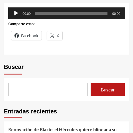
Reproductor
00:00
00:00
de
Comparte esto:
audio
Facebook
X
Buscar
Buscar
Entradas recientes
Renovación de Blazic: el Hércules quiere blindar a su