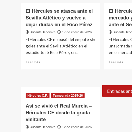
El
–
Hérc
El Hércules se atasca ante el
El Hércul
Cartagena
se
se
Sevilla Atlético y vuelve a
mercado y
adela
podrá
al
dejar dudas en el Rico Pérez
ante el Se
ver
Real
AlicanteDeportiva
17 de enero de 2026
AlicanteDepo
en
Murc
Teledeporte
El Hércules CF no pasó del empate sin
El Hércules 
y
goles ante el Sevilla Atlético en el
una jornada 
cierr
el
estadio José Rico Pérez, en...
en el mercado
ficha
Leer
Leer
Leer más
Leer más
de
más
más
Jose
sobre
sobr
Calav
El
El
Hércules
Hércu
se
pend
Entradas ant
atasca
del
Hércules C.F.
Temporada 2025-26
ante
merc
Así se vivió el Real Murcia –
el
y
Sevilla
obli
Hércules CF desde la grada
Atlético
a
visitante
y
gana
AlicanteDeportiva
12 de enero de 2026
vuelve
ante