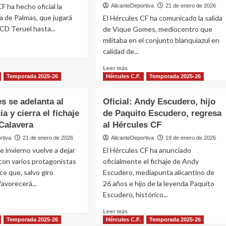
F ha hecho oficial la
AlicanteDeportiva
21 de enero de 2026
fa de Palmas, que jugará
El Hércules CF ha comunicado la salida
 CD Teruel hasta...
de Vique Gomes, mediocentro que
militaba en el conjunto blanquiazul en
calidad de...
e
Leer
Leer más
l:
más
Temporada 2025-26
Hércules C.F.
Temporada 2025-26
sobre
Vique
es se adelanta al
Oficial: Andy Escudero, hijo
s,
Gomes
do
a y cierra el fichaje
de Paquito Escudero, regresa
finaliza
Calavera
al Hércules CF
su
cesión
rtiva
21 de enero de 2026
AlicanteDeportiva
19 de enero de 2026
el
en
e invierno vuelve a dejar
El Hércules CF ha anunciado
el
 con varios protagonistas
oficialmente el fichaje de Andy
Hércules
ce que, salvo giro
Escudero, mediapunta alicantino de
y
regresa
favorecerá...
26 años e hijo de la leyenda Paquito
al
Escudero, histórico...
Villarreal
Leer
B
Leer más
e
más
Temporada 2025-26
Hércules C.F.
Temporada 2025-26