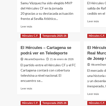
Samu Vázquez ha sido elegido MVP
El Hércules C
del Hércules CF en la jornada
salida de Ra
20 gracias a su destacada actuación
cedido en el
frente al Sevilla Atlético...
Leer
Leer más
más
Leer
Leer más
sobr
más
Oficia
sobre
Hércules C.F.
Temporada 2025-26
Hércules C.F.
Rafa
Samu
de
Vázquez,
El Hércules – Cartagena se
El Hércul
Palma
MVP
cedi
podrá ver en Teledeporte
del
Real Murci
al
Hércules
de Josep 
AlicanteDeportiva
21 de enero de 2026
CD
en
El partido entre el Hércules CF y el FC
AlicanteDepo
Teru
la
Cartagena contará con cobertura
El mercado d
jornada
televisiva a nivel nacional. El
20
una historia
encuentro se...
y un desenla
inesperado, 
Leer
Leer más
más
Leer
Leer más
sobre
más
El
sobr
Hércules C.F.
Temporada 2025-26
Hércules C.F.
Hércules