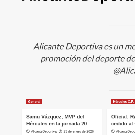
Alicante Deportiva es un med
promoción del deporte de 
@Alic
General
Hércules C.F.
Samu Vázquez, MVP del
Oficial: 
Hércules en la jornada 20
cedido al
AlicanteDeportiva
23 de enero de 2026
AlicanteDepo