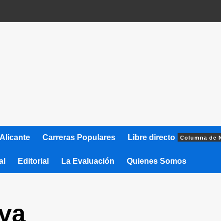
Alicante
Carreras Populares
Libre directo
Columna de 
al
Editorial
La Evaluación
Quienes Somos
iva