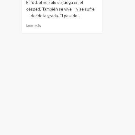
El fútbol no solo se juega en el
a
el
dejar
Sevill
césped. También se vive —y se sufre
dudas
Atlét
— desde la grada. El pasado...
en
Leer
el
Leer más
más
Rico
sobre
Pérez
Así
se
vivió
el
Real
Murcia
–
Hércules
CF
desde
la
grada
visitante