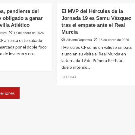
sobre
ules
Oficial:
es, pendiente del
El MVP del Hércules de la
Andy
 obligado a ganar
Jornada 19 es Samu Vázquez
nta
Escudero,
villa Atlético
tras el empate ante el Real
hijo
de
Murcia
rtiva
17 de enero de 2026
ia
Paquito
CF afronta este sábado
AlicanteDeportiva
15 de enero de 2026
Escudero,
marcada por el doble foco
a
l Hércules CF sumó un valioso empate
regresa
 de invierno y en...
al
a uno en su visita al Real Murcia en
je
Hércules
la Jornada 19 de Primera RFEF, un
CF
duelo intenso...
p
e
era
Leer
Leer más
más
les,
sobre
iente
eriores
El
MVP
ado
del
Hércules
gado
de
la
r
Jornada
19