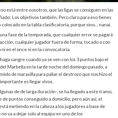
 está entre nosotros, que las ligas se consiguen en las
ñado: Los objetivos también. Pero claro para eso tienes
colocado en la tabla clasificatoria, porque sino… nanai.
una fase de la temporada, que cualquier error se pagará
eacción, cualquier jugador fuera de forma, tocado o con
ni en el once ni en la convocatoria.
 haga sangre cuando ya se ven con los 3 puntos bajo el
 del Marbella en la tarde noche del domingo pasado, a
nido de maravilla para paliar el destrozo que nos hizo el
importante es llegar vivos.
lgunas de de larga duración-, se ha llegado a este tramo,
 de puntos conseguido a domicilio, pero aún así, el
 está metiendo en la cabeza a los jugadores a base de
 no va a dejar solo al equipo en uno de los