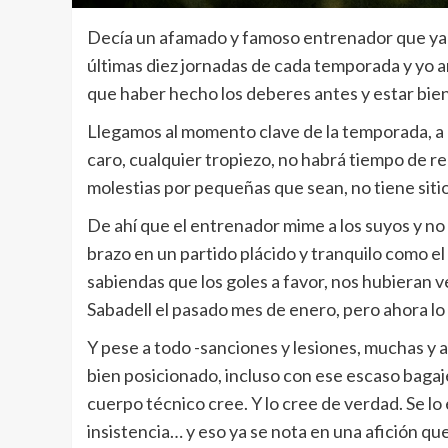
Decía un afamado y famoso entrenador que ya no
últimas diez jornadas de cada temporada y yo a
que haber hecho los deberes antes y estar bien 
Llegamos al momento clave de la temporada, a 
caro, cualquier tropiezo, no habrá tiempo de r
molestias por pequeñas que sean, no tiene sitio 
De ahí que el entrenador mime a los suyos y no
brazo en un partido plácido y tranquilo como el
sabiendas que los goles a favor, nos hubieran ve
Sabadell el pasado mes de enero, pero ahora lo 
Y pese a todo -sanciones y lesiones, muchas y a
bien posicionado, incluso con ese escaso bagaje
cuerpo técnico cree. Y lo cree de verdad. Se lo
insistencia… y eso ya se nota en una afición que