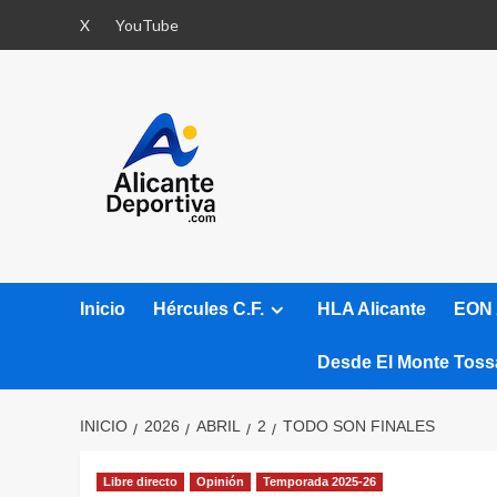
Saltar
X
YouTube
al
contenido
Inicio
Hércules C.F.
HLA Alicante
EON 
Desde El Monte Toss
INICIO
2026
ABRIL
2
TODO SON FINALES
Libre directo
Opinión
Temporada 2025-26