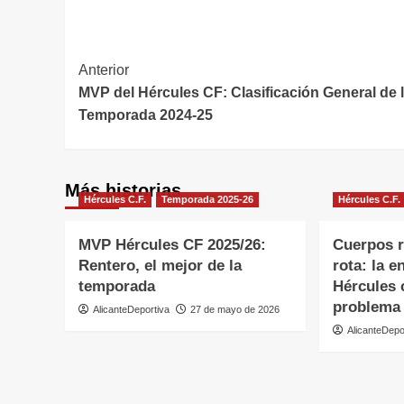
Navegación
Anterior
MVP del Hércules CF: Clasificación General de 
de
Temporada 2024-25
entradas
Más historias
Hércules C.F.
Temporada 2025-26
Hércules C.F.
MVP Hércules CF 2025/26:
Cuerpos r
Rentero, el mejor de la
rota: la e
temporada
Hércules
problema
AlicanteDeportiva
27 de mayo de 2026
AlicanteDepo