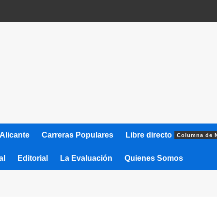
Alicante
Carreras Populares
Libre directo
Columna de 
al
Editorial
La Evaluación
Quienes Somos