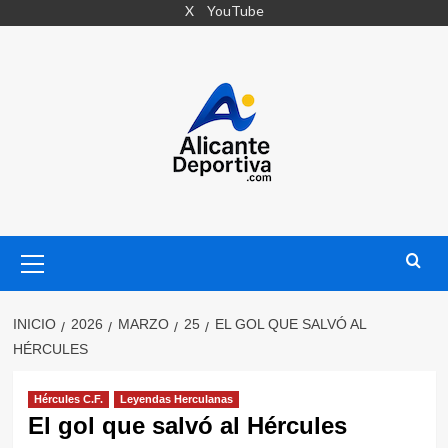
Saltar
X
YouTube
al
contenido
Menú
primario
INICIO
2026
MARZO
25
EL GOL QUE SALVÓ AL
HÉRCULES
Hércules C.F.
Leyendas Herculanas
El gol que salvó al Hércules