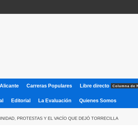
Alicante
Carreras Populares
Libre directo
Columna de 
al
Editorial
La Evaluación
Quienes Somos
NIDAD, PROTESTAS Y EL VACÍO QUE DEJÓ TORRECILLA