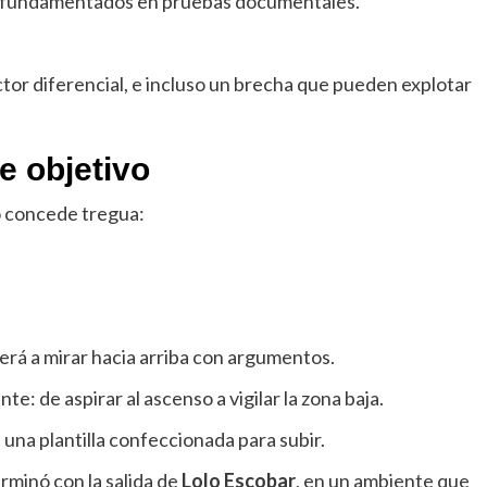
s fundamentados en pruebas documentales.
actor diferencial, e incluso un brecha que pueden explotar
e objetivo
o concede tregua:
verá a mirar hacia arriba con argumentos.
te: de aspirar al ascenso a vigilar la zona baja.
una plantilla confeccionada para subir.
rminó con la salida de
Lolo Escobar
, en un ambiente que