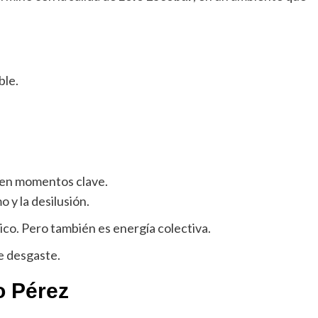
ble.
 en momentos clave.
 y la desilusión.
ísico. Pero también es energía colectiva.
e desgaste.
o Pérez