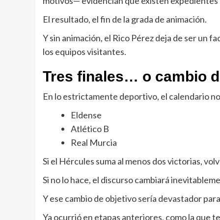
motivos— evidencian que existen expediente
El resultado, el fin de la grada de animación.
Y sin animación, el Rico Pérez deja de ser un f
los equipos visitantes.
Tres finales… o cambio d
En lo estrictamente deportivo, el calendario n
Eldense
Atlético B
Real Murcia
Si el Hércules suma al menos dos victorias, vol
Si no lo hace, el discurso cambiará inevitablemen
Y ese cambio de objetivo sería devastador para 
Ya ocurrió en etapas anteriores, como la que te