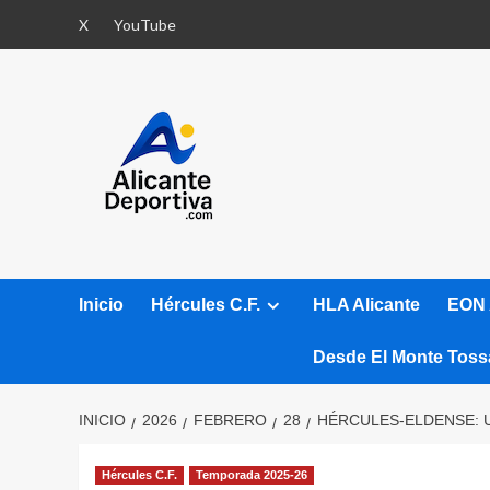
Saltar
X
YouTube
al
contenido
Inicio
Hércules C.F.
HLA Alicante
EON 
Desde El Monte Toss
INICIO
2026
FEBRERO
28
HÉRCULES-ELDENSE: U
Hércules C.F.
Temporada 2025-26