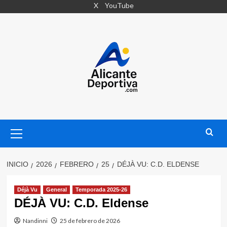
Saltar
X
YouTube
al
contenido
Menú
primario
INICIO
2026
FEBRERO
25
DÉJÀ VU: C.D. ELDENSE
Déjà Vu
General
Temporada 2025-26
DÉJÀ VU: C.D. Eldense
Nandinni
25 de febrero de 2026