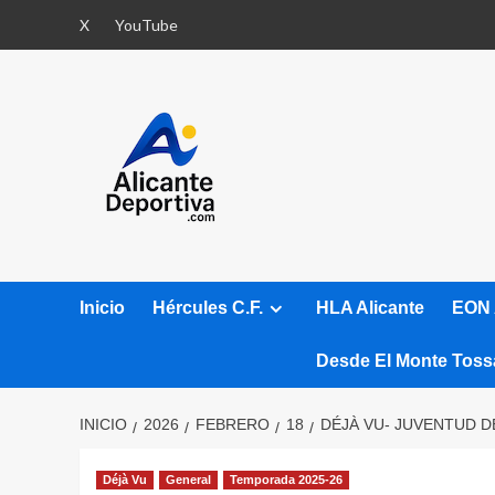
Saltar
X
YouTube
al
contenido
Inicio
Hércules C.F.
HLA Alicante
EON 
Desde El Monte Toss
INICIO
2026
FEBRERO
18
DÉJÀ VU- JUVENTUD 
Déjà Vu
General
Temporada 2025-26