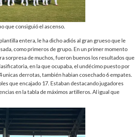
ipo que consiguió el ascenso.
antilla entera, le ha dicho adiós al gran grueso que le
pasada, como primeros de grupo. En un primer momento
ara sorpresa de muchos, fueron buenos los resultados que
lasificatoria, en la que ocupaba, el undécimo puesto por
r 4 unicas derrotas, también habian cosechado 6 empates.
oles que encajado 17. Estaban destacando jugadores
encias en la tabla de máximos artilleros. Al igual que