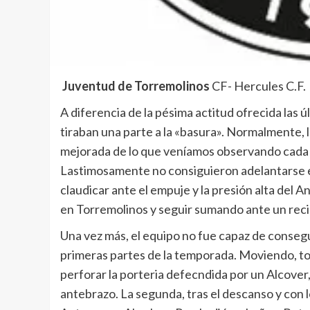
Juventud de Torremolinos
CF- Hercules C.F.
A diferencia de la pésima actitud ofrecida las 
tiraban una parte a la «basura». Normalmente, 
mejorada de lo que veníamos observando cada 1
Lastimosamente no consiguieron adelantarse e
claudicar ante el empuje y la presión alta del
en Torremolinos y seguir sumando ante un reci
Una vez más, el equipo no fue capaz de consegui
primeras partes de la temporada. Moviendo, toc
perforar la porteria defecndida por un Alcover,
antebrazo. La segunda, tras el descanso y con lo