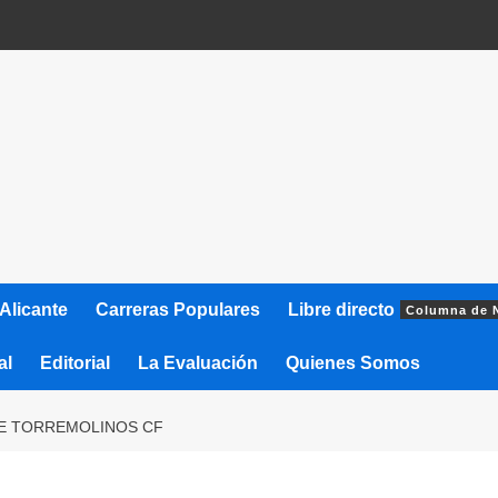
Alicante
Carreras Populares
Libre directo
Columna de 
al
Editorial
La Evaluación
Quienes Somos
DE TORREMOLINOS CF