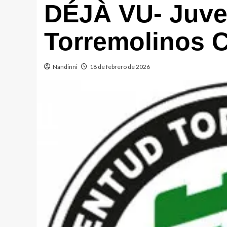
DÉJÀ VU- Juve
Torremolinos 
Nandinni
18 de febrero de 2026