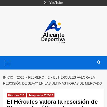
Saltar
X
YouTube
al
contenido
Menú
primario
INICIO
2026
FEBRERO
2
EL HÉRCULES VALORA LA
RESCISIÓN DE SLAVY EN LAS ÚLTIMAS HORAS DE MERCADO
Hércules C.F.
Temporada 2025-26
El Hércules valora la rescisión de