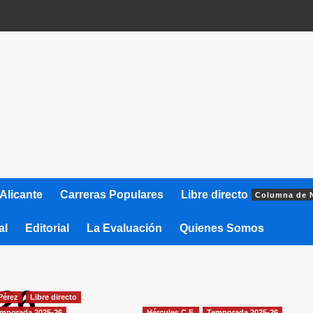
Alicante
Carreras Populares
Libre directo
Columna de 
al
Editorial
La Evaluación
Quienes Somos
026
Pérez
Libre directo
mporada 2025-26
Hércules C.F.
Temporada 2025-26