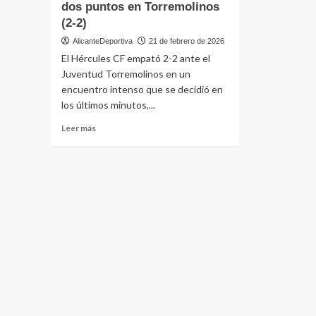
dos puntos en Torremolinos
nuevo
de
Pére
entrenador
(2-2)
Sarri
ante
del
que
el
AlicanteDeportiva
21 de febrero de 2026
Real
marc
Elde
El Hércules CF empató 2-2 ante el
Murcia
un
Juventud Torremolinos en un
ante
encuentro intenso que se decidió en
y
un
los últimos minutos,...
desp
Leer
Leer más
en
más
la
sobre
segu
Al
del
Hércules
fútbo
se
espa
le
escapan
dos
puntos
en
Torremolinos
(2-
2)