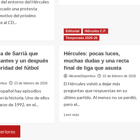
del
 del entorno del Hércules
más
Hércules
sobre
ocado una protesta
CF
EDITORIAL-
 motivo del próximo
tiene
LIDERAZGO
e al CD...
su
veredicto
Editorial
Hércules C.F.
Temporada 2025-26
e
ia de Sarrià que
Hércules: pocas luces,
ón
antes y un después
muchas dudas y una recta
ridad del fútbol
ules
final de liga que asusta
la
AlicanteDeportiva
22 de febrero de 2026
ra
El Hércules volvió a dejar más
rtiva
23 de febrero de 2026
preguntas que respuestas en su
 español hay episodios
tiva
último partido. Al menos no se perdió,
n la historia. Uno de ellos
oca
pero el...
rzo de 1992, en el...
Leer
Leer más
esta
más
ica
sobre
e
eriores
Hércules:
pocas
dia