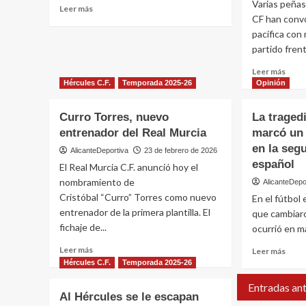
Varias peñas
Leer
Leer más
CF han conv
más
sobre
pacífica con
DÉJÀ
partido frent
VU:
Leer
C.D.
Leer más
más
Hércules C.F.
Temporada 2025-26
Opinión
Eldense
sobr
La
Curro Torres, nuevo
La traged
afici
entrenador del Real Murcia
marcó un 
del
en la segu
Hérc
AlicanteDeportiva
23 de febrero de 2026
estal
español
El Real Murcia C.F. anunció hoy el
cont
nombramiento de
AlicanteDepo
la
Cristóbal “Curro” Torres como nuevo
En el fútbol
direc
entrenador de la primera plantilla. El
y
que cambiaro
conv
fichaje de...
ocurrió en ma
una
Leer
Leer
Leer más
Leer más
prot
más
más
Hércules C.F.
Temporada 2025-26
pacíf
sobre
sobr
en
Entradas ant
Curro
La
el
Al Hércules se le escapan
Torres,
trage
Rico