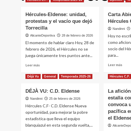
Hércules-Eldense: unidad,
Carta Abi
protestas y el vacío que dejó
Hércules 
Torrecilla
Nandinni
Hoy no escri
AlicanteDeportiva
28 de febrero de 2026
como aficio
El momento de hablar claro Hoy, 28 de
socio del Hér
febrero de 2026, el Hércules no se
para...
juega únicamente tres puntos ante...
Leer
Leer
Leer más
Leer más
más
más
sobr
sobre
Déjà Vu
General
Temporada 2025-26
Hércules C.F.
Carta
Hércules-
Abier
Eldense:
DÉJÀ VU: C.D. Eldense
La afició
de
unidad,
estalla co
un
protestas
Nandinni
25 de febrero de 2026
soci
y
convoca u
Hércules C.F- C.D. Eldense Nueva
del
el
pacífica e
oportunidad, para mejorar la pobre
Hérc
vacío
el Eldens
estadística que lleva el equipo
C.F.
que
blanquiazul en esta segunda vuelta,...
SAD
dejó
AlicanteDepo
Torrecilla