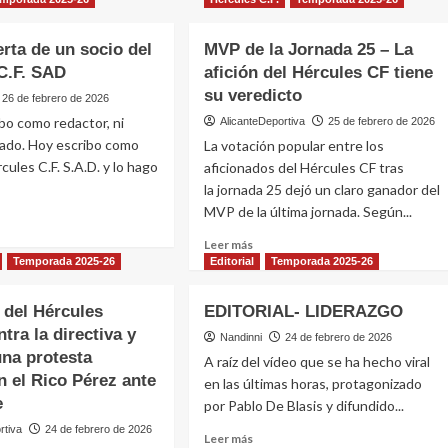
erta de un socio del
MVP de la Jornada 25 – La
C.F. SAD
afición del Hércules CF tiene
su veredicto
26 de febrero de 2026
bo como redactor, ni
AlicanteDeportiva
25 de febrero de 2026
nado. Hoy escribo como
La votación popular entre los
cules C.F. S.A.D. y lo hago
aficionados del Hércules CF tras
la jornada 25 dejó un claro ganador del
MVP de la última jornada. Según...
Leer
Leer más
e
más
Temporada 2025-26
Editorial
Temporada 2025-26
sobre
ta
MVP
n del Hércules
EDITORIAL- LIDERAZGO
de
ntra la directiva y
la
Nandinni
24 de febrero de 2026
o
na protesta
Jornada
A raíz del vídeo que se ha hecho viral
25
n el Rico Pérez ante
en las últimas horas, protagonizado
ules
–
e
por Pablo De Blasis y difundido...
La
rtiva
24 de febrero de 2026
afición
Leer
Leer más