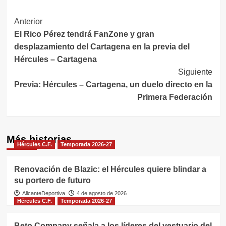
Navegación
Anterior
El Rico Pérez tendrá FanZone y gran
de
desplazamiento del Cartagena en la previa del
entradas
Hércules – Cartagena
Siguiente
Previa: Hércules – Cartagena, un duelo directo en la
Primera Federación
Más historias
Hércules C.F.
Temporada 2026-27
Renovación de Blazic: el Hércules quiere blindar a
su portero de futuro
AlicanteDeportiva
4 de agosto de 2026
Hércules C.F.
Temporada 2026-27
Beto Company señala a los líderes del vestuario del