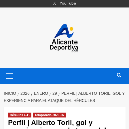
Saltar
X
YouTube
al
contenido
Menú
primario
INICIO
2026
ENERO
29
PERFIL | ALBERTO TORIL, GOL Y
EXPERIENCIA PARA EL ATAQUE DEL HÉRCULES
Hércules C.F.
Temporada 2025-26
Perfil | Alberto Toril, gol y