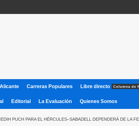
Alicante
Carreras Populares
Libre directo
Columna de 
al
Editorial
La Evaluación
Quienes Somos
 MEDIH PUCH PARA EL HÉRCULES–SABADELL DEPENDERÁ DE LA F