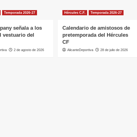
Temporada 2026-27
Hércules C.F.
Temporada 2026-27
any señala a los
Calendario de amistosos de
l vestuario del
pretemporada del Hércules
CF
rtiva
2 de agosto de 2026
AlicanteDeportiva
28 de julio de 2026