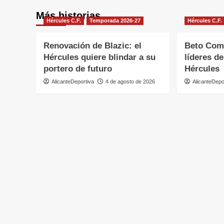
Más historias
Hércules C.F.
Temporada 2026-27
Hércules C.F.
Renovación de Blazic: el
Beto Comp
Hércules quiere blindar a su
líderes de
portero de futuro
Hércules
AlicanteDeportiva
4 de agosto de 2026
AlicanteDepo