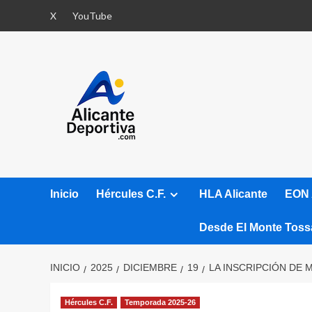
Saltar
X
YouTube
al
contenido
Inicio
Hércules C.F.
HLA Alicante
EON 
Desde El Monte Toss
INICIO
2025
DICIEMBRE
19
LA INSCRIPCIÓN DE
Hércules C.F.
Temporada 2025-26