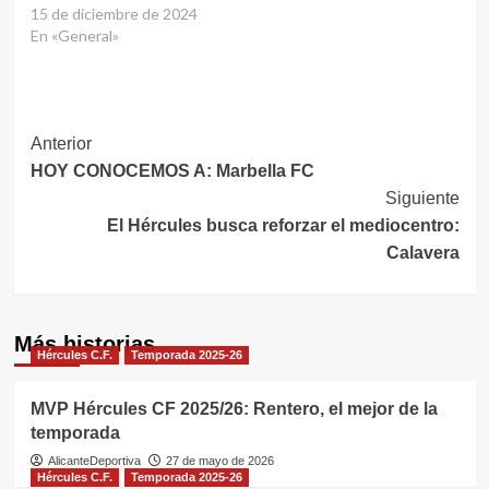
15 de diciembre de 2024
En «General»
Navegación
Anterior
HOY CONOCEMOS A: Marbella FC
de
Siguiente
entradas
El Hércules busca reforzar el mediocentro:
Calavera
Más historias
Hércules C.F.
Temporada 2025-26
MVP Hércules CF 2025/26: Rentero, el mejor de la
temporada
AlicanteDeportiva
27 de mayo de 2026
Hércules C.F.
Temporada 2025-26