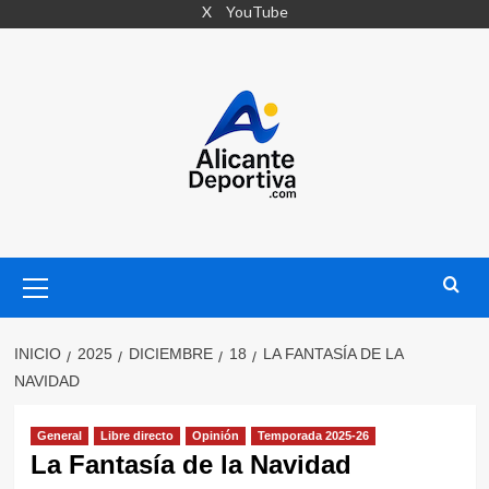
Saltar
X
YouTube
al
contenido
Menú
primario
INICIO
2025
DICIEMBRE
18
LA FANTASÍA DE LA
NAVIDAD
General
Libre directo
Opinión
Temporada 2025-26
La Fantasía de la Navidad