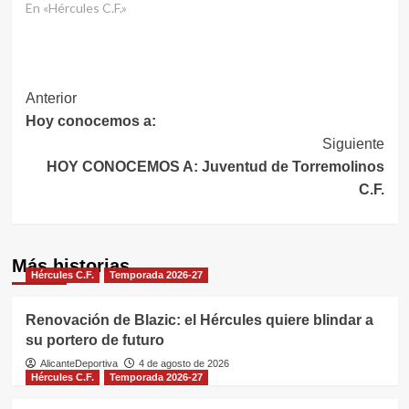
En «Hércules C.F.»
Navegación
Anterior
Hoy conocemos a:
de
Siguiente
entradas
HOY CONOCEMOS A: Juventud de Torremolinos
C.F.
Más historias
Hércules C.F.
Temporada 2026-27
Renovación de Blazic: el Hércules quiere blindar a
su portero de futuro
AlicanteDeportiva
4 de agosto de 2026
Hércules C.F.
Temporada 2026-27