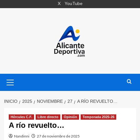
Saltar
X
YouTube
al
contenido
Menú
primario
INICIO
2025
NOVIEMBRE
27
A RÍO REVUELTO…
Hércules C.F.
Libre directo
Opinión
Temporada 2025-26
A río revuelto…
Nandinni
27 de noviembre de 2025