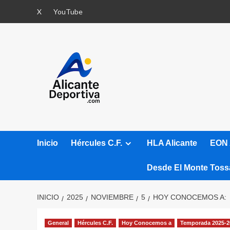
Saltar
X
YouTube
al
contenido
Inicio
Hércules C.F.
HLA Alicante
EON 
Desde El Monte Toss
INICIO
2025
NOVIEMBRE
5
HOY CONOCEMOS A:
General
Hércules C.F.
Hoy Conocemos a
Temporada 2025-2