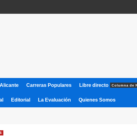
Alicante
Carreras Populares
Libre directo
Columna de 
al
Editorial
La Evaluación
Quienes Somos
6