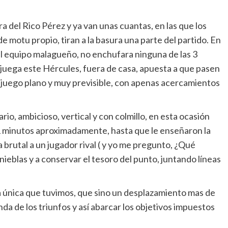
 del Rico Pérez y ya van unas cuantas, en las que los
 motu propio, tiran a la basura una parte del partido. En
el equipo malagueño, no enchufara ninguna de las 3
e juega este Hércules, fuera de casa, apuesta a que pasen
n juego plano y muy previsible, con apenas acercamientos
rio, ambicioso, vertical y con colmillo, en esta ocasión
21 minutos aproximadamente, hasta que le enseñaron la
a brutal a un jugador rival ( y yo me pregunto, ¿Qué
tinieblas y a conservar el tesoro del punto, juntando líneas
 única que tuvimos, que sino un desplazamiento mas de
da de los triunfos y así abarcar los objetivos impuestos