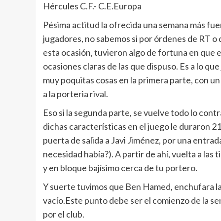
Hércules C.F.- C.E.Europa
Pésima actitud la ofrecida una semana más fuera
jugadores, no sabemos si por órdenes de RT o de
esta ocasión, tuvieron algo de fortuna en que 
ocasiones claras de las que dispuso. Es a lo qu
muy poquitas cosas en la primera parte, con u
a la porteria rival.
Eso si la segunda parte, se vuelve todo lo contra
dichas características en el juego le duraron 
puerta de salida a Javi Jiménez, por una entrad
necesidad había?). A partir de ahí, vuelta a las 
y en bloque bajísimo cerca de tu portero.
Y suerte tuvimos que Ben Hamed, enchufara la
vacío.Este punto debe ser el comienzo de la sen
por el club.