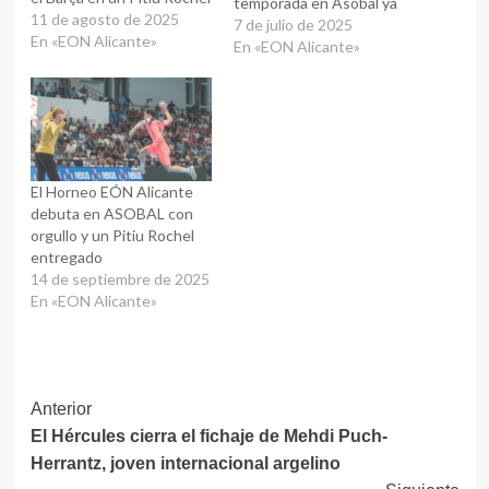
temporada en Asobal ya
11 de agosto de 2025
está cerrada, tras realizar
7 de julio de 2025
En «EON Alicante»
13 fichajes y planificar el
En «EON Alicante»
equipo desde enero. Entre
las incorporaciones
destaca Iván Montoya,
pivote alicantino
procedente del BM
Granollers. Latorre afirma
El Horneo EÓN Alicante
que el objetivo es…
debuta en ASOBAL con
orgullo y un Pitiu Rochel
entregado
14 de septiembre de 2025
En «EON Alicante»
Navegación
Anterior
El Hércules cierra el fichaje de Mehdi Puch-
de
Herrantz, joven internacional argelino
entradas