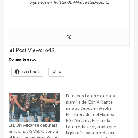
Síguenos en Twitter/X:
@AlicanteDeport2
Post Views:
642
Comparte esto:
Facebook
X
Fernando Latorre cierra la
plantilla del Eón Alicante
para su debut en Asobal
El entrenador del Horneo
Eón Alicante, Fernando
El EÓN Alicante debutará
Latorre, ha asegurado que
en la Liga ASOBAL contra
la plantilla para la próxima
el Barça en un Pitiu Rochel