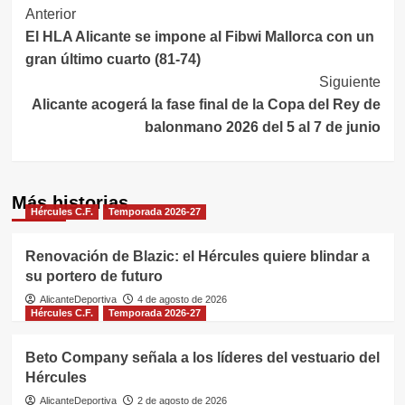
Navegación
Anterior
El HLA Alicante se impone al Fibwi Mallorca con un
de
gran último cuarto (81-74)
entradas
Siguiente
Alicante acogerá la fase final de la Copa del Rey de
balonmano 2026 del 5 al 7 de junio
Más historias
Hércules C.F.
Temporada 2026-27
Renovación de Blazic: el Hércules quiere blindar a
su portero de futuro
AlicanteDeportiva
4 de agosto de 2026
Hércules C.F.
Temporada 2026-27
Beto Company señala a los líderes del vestuario del
Hércules
AlicanteDeportiva
2 de agosto de 2026