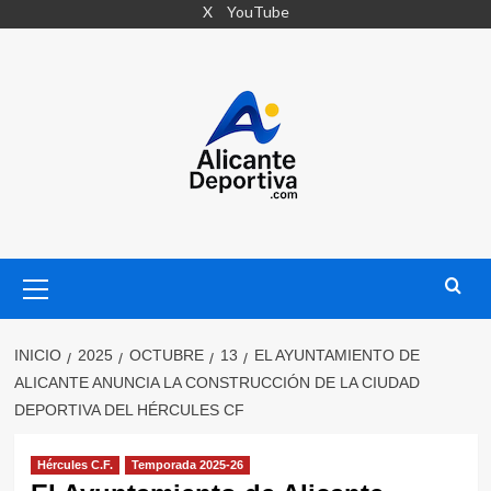
Saltar
X
YouTube
al
contenido
Menú
primario
INICIO
2025
OCTUBRE
13
EL AYUNTAMIENTO DE
ALICANTE ANUNCIA LA CONSTRUCCIÓN DE LA CIUDAD
DEPORTIVA DEL HÉRCULES CF
Hércules C.F.
Temporada 2025-26