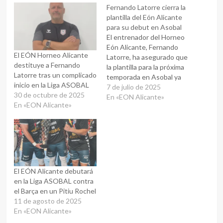
Fernando Latorre cierra la
plantilla del Eón Alicante
para su debut en Asobal
El entrenador del Horneo
Eón Alicante, Fernando
El EÓN Horneo Alicante
Latorre, ha asegurado que
destituye a Fernando
la plantilla para la próxima
Latorre tras un complicado
temporada en Asobal ya
inicio en la Liga ASOBAL
está cerrada, tras realizar
7 de julio de 2025
30 de octubre de 2025
13 fichajes y planificar el
En «EON Alicante»
En «EON Alicante»
equipo desde enero. Entre
las incorporaciones
destaca Iván Montoya,
pivote alicantino
procedente del BM
Granollers. Latorre afirma
que el objetivo es…
El EÓN Alicante debutará
en la Liga ASOBAL contra
el Barça en un Pitiu Rochel
11 de agosto de 2025
En «EON Alicante»