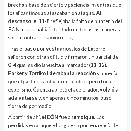
brecha a base de acierto y paciencia, mientras que
los alicantinos se atascaban en ataque.
Al
descanso, el 11-8
reflejaba la falta de puntería del
EÓN, que lo había intentado de todas las maneras
sin encontrar el camino del gol.
Tras el
paso por vestuarios
, los de Latorre
salieron con otra actitud y firmaron un
parcial de
0-4
que les dio la vuelta al marcador (
11-12
).
Parker y Torriko lideraban la reacción
y parecía
que el partido cambiaba de rumbo… pero fue un
espejismo.
Cuenca
apretó el acelerador,
volvió a
adelantarse
y, en apenas cinco minutos, puso
tierra de por medio.
A partir de ahí,
el EÓN
fue a
remolque
. Las
pérdidas en ataque y los goles a portería vacía de