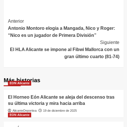
Navegación
Anterior
Antonio Montoro elogia a Mangada, Nico y Roger:
de
“Nico es un jugador de Primera División”
entradas
Siguiente
El HLA Alicante se impone al Fibwi Mallorca con un
gran último cuarto (81-74)
Más historias
EON Alicante
El Horneo Eón Alicante se aleja del descenso tras
su última victoria y mira hacia arriba
AlicanteDeportiva
19 de diciembre de 2025
EON Alicante