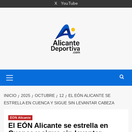
Saltar
X
YouTube
al
contenido
Menú
primario
INICIO
2025
OCTUBRE
12
EL EÓN ALICANTE SE
ESTRELLA EN CUENCA Y SIGUE SIN LEVANTAR CABEZA
EON Alicante
El EÓN Alicante se estrella en