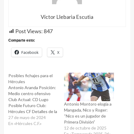
Víctor Llebaria Escutia
Post Views:
847
Comparte esto:
Facebook
X
Posibles fichajes para el
Hércules
Antonio Aranda Posición:
Medio centro ofensivo
Club Actual: CD Lugo
Antonio Montoro elogia a
Posible Futuro Club:
Mangada, Nico y Roger:
Hércules CF Detalles de la
“Nico es un jugador de
Negociación: Según
27 de mayo de 2024
Primera División”
@AngelGarcia, Antonio
En «Hércules C.F.»
12 de octubre de 2025
Aranda, delantero del CD
En «Temporada 2025-26»