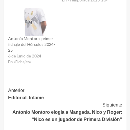
Lugo, se encuentra en
negociaciones con el
Hércules CF. La operación
parece ser bastante
factible, especialmente
debido a la petición
expresa del entrenador
Antonio Montoro, primer
Rubén…
fichaje del Hércules 2024-
25
6 de junio de 2024
En «Fichajes»
Navegación
Anterior
Editorial- Infame
de
Siguiente
entradas
Antonio Montoro elogia a Mangada, Nico y Roger:
“Nico es un jugador de Primera División”