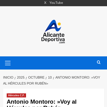
Saltar
X
YouTube
al
contenido
Menú
primario
INICIO
2025
OCTUBRE
10
ANTONIO MONTORO: »VOY
AL HÉRCULES POR RUBÉN»
Hércules C.F.
Antonio Montoro: »Voy al