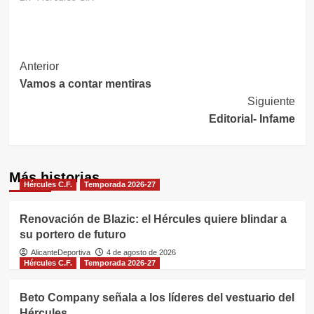
Navegación
Anterior
Vamos a contar mentiras
de
Siguiente
entradas
Editorial- Infame
Más historias
Hércules C.F.
Temporada 2026-27
Renovación de Blazic: el Hércules quiere blindar a
su portero de futuro
AlicanteDeportiva
4 de agosto de 2026
Hércules C.F.
Temporada 2026-27
Beto Company señala a los líderes del vestuario del
Hércules