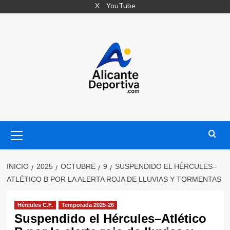
Saltar
X
YouTube
al
contenido
Menú
primario
INICIO
2025
OCTUBRE
9
SUSPENDIDO EL HÉRCULES–
ATLÉTICO B POR LA ALERTA ROJA DE LLUVIAS Y TORMENTAS
Hércules C.F.
Temporada 2025-26
Suspendido el Hércules–Atlético