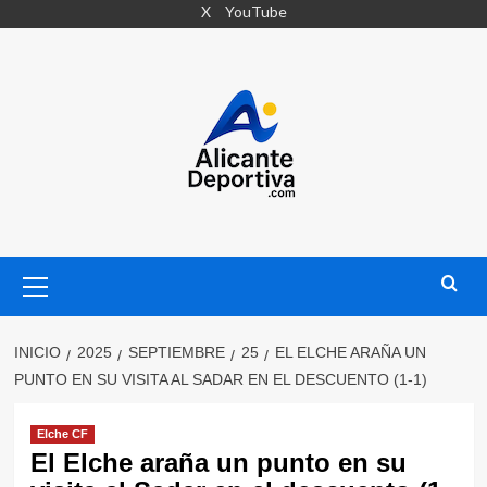
Saltar
X
YouTube
al
contenido
Menú
primario
INICIO
2025
SEPTIEMBRE
25
EL ELCHE ARAÑA UN
PUNTO EN SU VISITA AL SADAR EN EL DESCUENTO (1-1)
Elche CF
El Elche araña un punto en su