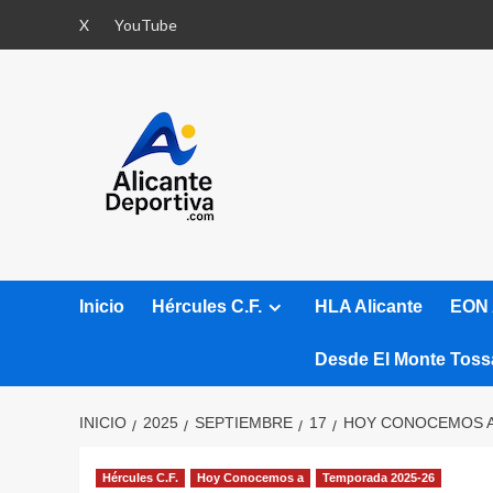
Saltar
X
YouTube
al
contenido
Inicio
Hércules C.F.
HLA Alicante
EON 
Desde El Monte Toss
INICIO
2025
SEPTIEMBRE
17
HOY CONOCEMOS A:
Hércules C.F.
Hoy Conocemos a
Temporada 2025-26