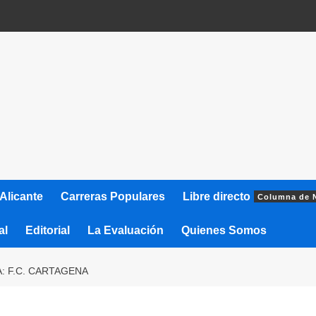
Alicante
Carreras Populares
Libre directo
Columna de 
al
Editorial
La Evaluación
Quienes Somos
 F.C. CARTAGENA