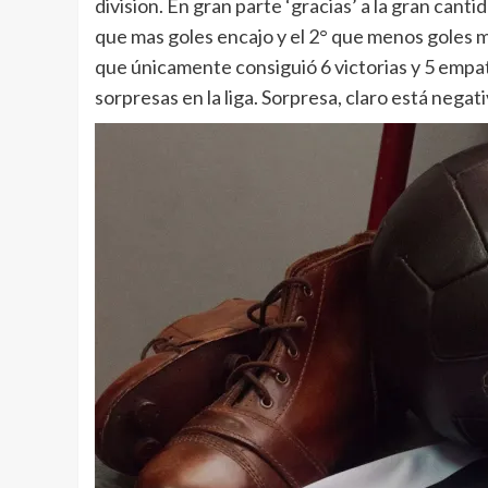
division. En gran parte ‘gracias’ a la gran cant
que mas goles encajo y el 2° que menos goles 
que únicamente consiguió 6 victorias y 5 empat
sorpresas en la liga. Sorpresa, claro está negati