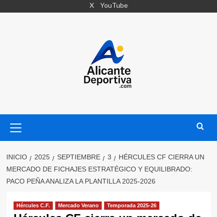
Saltar
X
YouTube
al
contenido
Menú
primario
INICIO
2025
SEPTIEMBRE
3
HÉRCULES CF CIERRA UN
MERCADO DE FICHAJES ESTRATÉGICO Y EQUILIBRADO:
PACO PEÑA ANALIZA LA PLANTILLA 2025-2026
Hércules C.F.
Mercado Verano
Temporada 2025-26