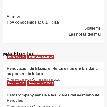
Navegación
Anterior
Hoy conocemos a: U.D. Ibiza
de
Siguiente
entradas
Las horas del mal
Más historias
Hércules C.F.
Temporada 2026-27
Renovación de Blazic: el Hércules quiere blindar a
su portero de futuro
AlicanteDeportiva
4 de agosto de 2026
Hércules C.F.
Temporada 2026-27
Beto Company señala a los líderes del vestuario del
Hércules
AlicanteDeportiva
2 de agosto de 2026