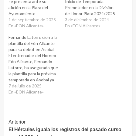
se presenta ante su
Inicio de Temporada
afición en la Plaza del
Prometedor en la División
Ayuntamiento
de Honor Plata 2024/2025
1 de septiembre de 2025
3 de diciembre de 2024
En «EON Alicante»
En «EON Alicante»
Fernando Latorre cierra la
plantilla del Eón Alicante
para su debut en Asobal
El entrenador del Horneo
Eón Alicante, Fernando
Latorre, ha asegurado que
la plantilla para la próxima
temporada en Asobal ya
está cerrada, tras realizar
7 de julio de 2025
13 fichajes y planificar el
En «EON Alicante»
equipo desde enero. Entre
las incorporaciones
destaca Iván Montoya,
pivote alicantino
Navegación
Anterior
procedente del BM
Granollers. Latorre afirma
El Hércules iguala los registros del pasado curso
de
que el objetivo es…