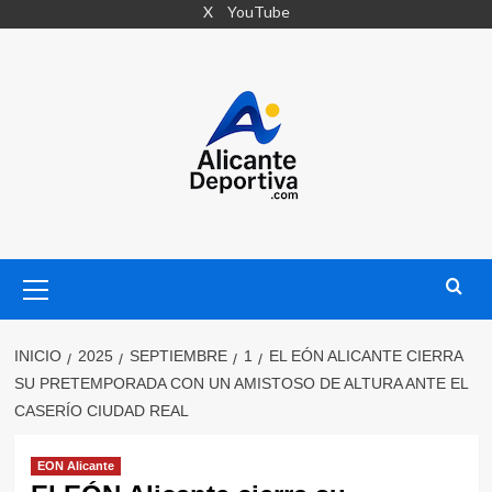
Saltar
X
YouTube
al
contenido
Menú
primario
INICIO
2025
SEPTIEMBRE
1
EL EÓN ALICANTE CIERRA
SU PRETEMPORADA CON UN AMISTOSO DE ALTURA ANTE EL
CASERÍO CIUDAD REAL
EON Alicante