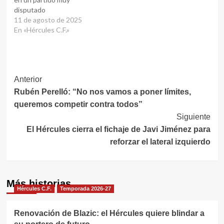
disputado
11 de agosto de 2025
En «Hércules C.F.»
Navegación
Anterior
Rubén Perelló: “No nos vamos a poner límites,
de
queremos competir contra todos”
entradas
Siguiente
El Hércules cierra el fichaje de Javi Jiménez para
reforzar el lateral izquierdo
Más historias
Hércules C.F.
Temporada 2026-27
Renovación de Blazic: el Hércules quiere blindar a