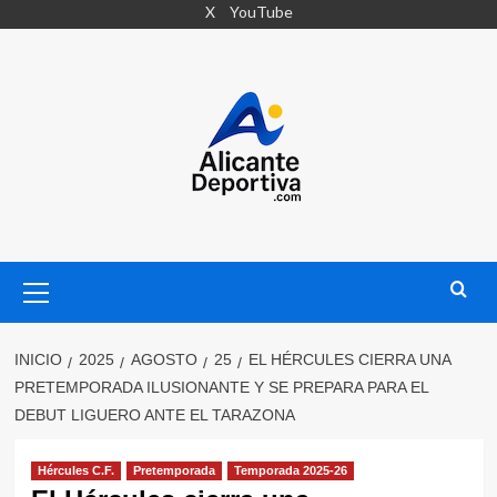
Saltar
X
YouTube
al
contenido
Menú
primario
INICIO
2025
AGOSTO
25
EL HÉRCULES CIERRA UNA
PRETEMPORADA ILUSIONANTE Y SE PREPARA PARA EL
DEBUT LIGUERO ANTE EL TARAZONA
Hércules C.F.
Pretemporada
Temporada 2025-26