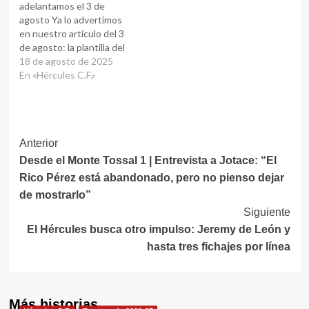
adelantamos el 3 de
agosto Ya lo advertimos
en nuestro artículo del 3
de agosto: la plantilla del
Hércules no estaba
18 de agosto de 2025
realmente cerrada,
En «Hércules C.F.»
quedaban aún semanas de
mercado y cualquier
movimiento podía cambiar
la ecuación. “Quedan 28
Navegación
Anterior
días de mercado… nada
está cerrado hasta el
Desde el Monte Tossal 1 | Entrevista a Jotace: “El
de
último…
Rico Pérez está abandonado, pero no pienso dejar
entradas
de mostrarlo”
Siguiente
El Hércules busca otro impulso: Jeremy de León y
hasta tres fichajes por línea
Más historias