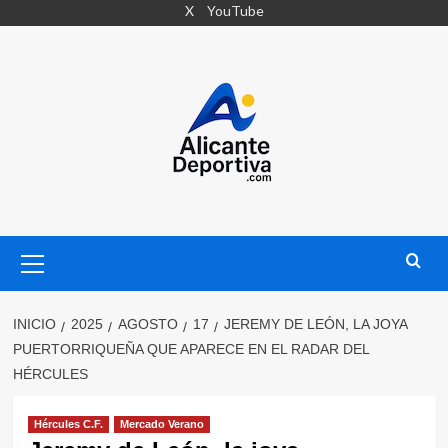
Saltar
X
YouTube
al
contenido
Menú
primario
INICIO
2025
AGOSTO
17
JEREMY DE LEÓN, LA JOYA
PUERTORRIQUEÑA QUE APARECE EN EL RADAR DEL
HÉRCULES
Hércules C.F.
Mercado Verano