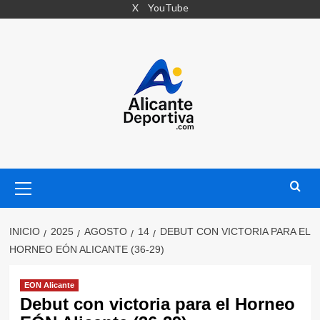
Saltar
X
YouTube
al
contenido
Menú
primario
INICIO
2025
AGOSTO
14
DEBUT CON VICTORIA PARA EL
HORNEO EÓN ALICANTE (36-29)
EON Alicante
Debut con victoria para el Horneo