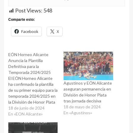
Post Views:
548
Comparte esto:
Facebook
X
EÓN Horneo Alicante
Anuncia la Plantilla
Definitiva para la
Temporada 2024/2025
El EÓN Horneo Alicante
Agustinos y EÓN Alicante
ha confirmado la plantilla
aseguran permanencia en
de su primer equipo para la
División de Honor Plata
temporada 2024/2025 en
tras jornada decisiva
la División de Honor Plata
18 de mayo de 2024
Masculina. El equipo da la
18 de junio de 2024
En «Agustinos»
bienvenida a nuevos
En «EON Alicante»
jugadores: Darko
Dimitrievski, Ander
Torriko, James Parker,