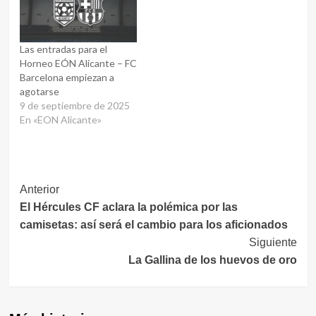
Santiago Baronetto,
Agustín Forlino, Josu
Arzoz, Alejandro
Las entradas para el
Fernández, Aarón
Horneo EÓN Alicante – FC
Gutiérrez y Diego Vera.…
Barcelona empiezan a
agotarse
9 de septiembre de 2025
En «EON Alicante»
Navegación
Anterior
El Hércules CF aclara la polémica por las
de
camisetas: así será el cambio para los aficionados
entradas
Siguiente
La Gallina de los huevos de oro