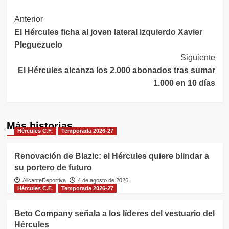
Navegación
Anterior
El Hércules ficha al joven lateral izquierdo Xavier
de
Pleguezuelo
entradas
Siguiente
El Hércules alcanza los 2.000 abonados tras sumar
1.000 en 10 días
Más historias
Hércules C.F.
Temporada 2026-27
Renovación de Blazic: el Hércules quiere blindar a
su portero de futuro
AlicanteDeportiva
4 de agosto de 2026
Hércules C.F.
Temporada 2026-27
Beto Company señala a los líderes del vestuario del
Hércules