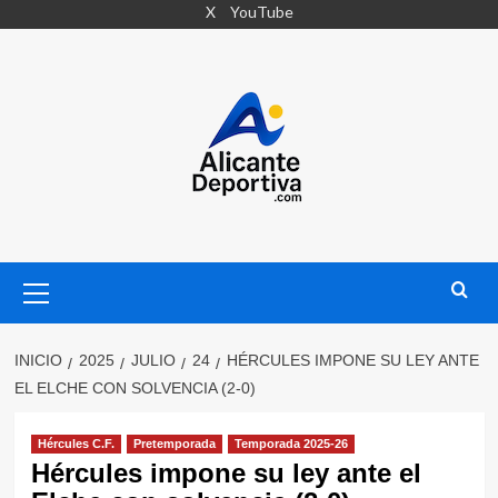
Saltar
X
YouTube
al
contenido
Menú
primario
INICIO
2025
JULIO
24
HÉRCULES IMPONE SU LEY ANTE
EL ELCHE CON SOLVENCIA (2-0)
Hércules C.F.
Pretemporada
Temporada 2025-26
Hércules impone su ley ante el