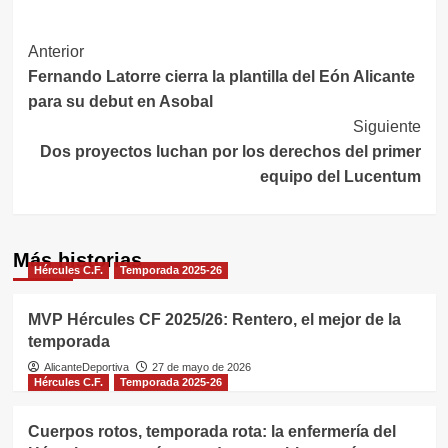
Navegación
Anterior
Fernando Latorre cierra la plantilla del Eón Alicante
de
para su debut en Asobal
entradas
Siguiente
Dos proyectos luchan por los derechos del primer
equipo del Lucentum
Más historias
Hércules C.F.
Temporada 2025-26
MVP Hércules CF 2025/26: Rentero, el mejor de la
temporada
AlicanteDeportiva
27 de mayo de 2026
Hércules C.F.
Temporada 2025-26
Cuerpos rotos, temporada rota: la enfermería del