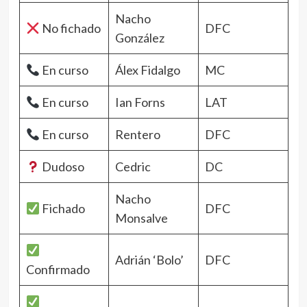
Nacho
No fichado
DFC
González
En curso
Álex Fidalgo
MC
En curso
Ian Forns
LAT
En curso
Rentero
DFC
Dudoso
Cedric
DC
Nacho
Fichado
DFC
Monsalve
Adrián ‘Bolo’
DFC
Confirmado