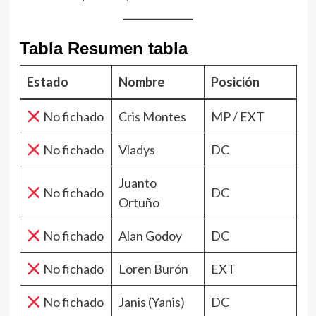
Tabla Resumen tabla
Estado
Nombre
Posición
No fichado
Cris Montes
MP / EXT
No fichado
Vladys
DC
Juanto
No fichado
DC
Ortuño
No fichado
Alan Godoy
DC
No fichado
Loren Burón
EXT
No fichado
Janis (Yanis)
DC