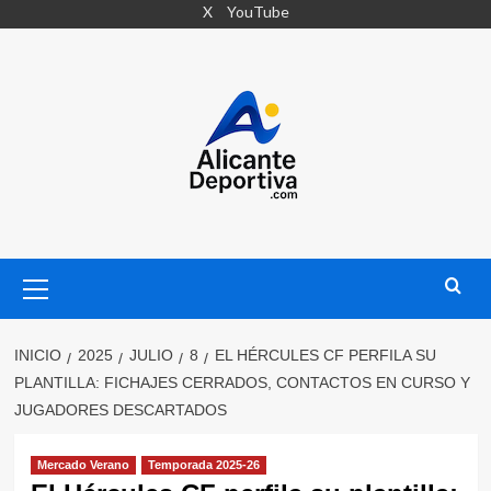
Saltar
X
YouTube
al
contenido
Menú
primario
INICIO
2025
JULIO
8
EL HÉRCULES CF PERFILA SU
PLANTILLA: FICHAJES CERRADOS, CONTACTOS EN CURSO Y
JUGADORES DESCARTADOS
Mercado Verano
Temporada 2025-26