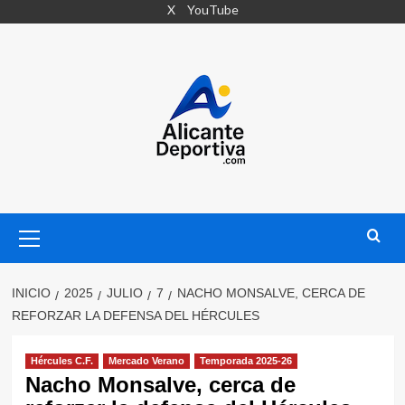
Saltar
X
YouTube
al
contenido
Menú
primario
INICIO
2025
JULIO
7
NACHO MONSALVE, CERCA DE
REFORZAR LA DEFENSA DEL HÉRCULES
Hércules C.F.
Mercado Verano
Temporada 2025-26
Nacho Monsalve, cerca de