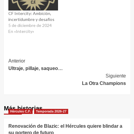
CF Intercity: Ambición,
incertidumbre y desafíos
5 de diciembre de 2024
En «Intercity»
Navegación
Anterior
Ultraje, pillaje, saqueo…
de
Siguiente
entradas
La Otra Champions
Más historias
Hércules C.F.
Temporada 2026-27
Renovación de Blazic: el Hércules quiere blindar a
su portero de futuro