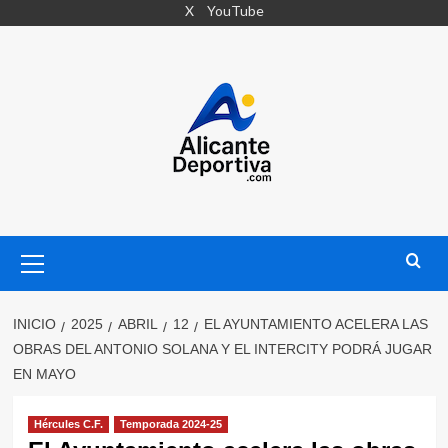
Saltar
X
YouTube
al
contenido
Menú
primario
INICIO
2025
ABRIL
12
EL AYUNTAMIENTO ACELERA LAS
OBRAS DEL ANTONIO SOLANA Y EL INTERCITY PODRÁ JUGAR
EN MAYO
Hércules C.F.
Temporada 2024-25