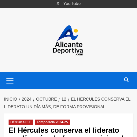
Saltar
X
YouTube
al
contenido
Menú
primario
INICIO
2024
OCTUBRE
12
EL HÉRCULES CONSERVA EL
LIDERATO UN DÍA MÁS, DE FORMA PROVISIONAL
Hércules C.F.
Temporada 2024-25
El Hércules conserva el liderato