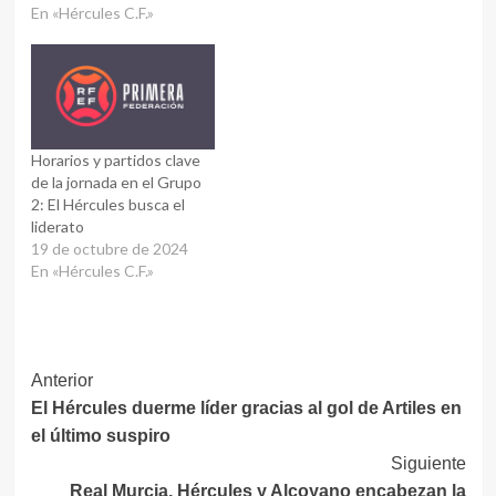
En «Hércules C.F.»
Horarios y partidos clave
de la jornada en el Grupo
2: El Hércules busca el
liderato
19 de octubre de 2024
En «Hércules C.F.»
Navegación
Anterior
El Hércules duerme líder gracias al gol de Artiles en
de
el último suspiro
entradas
Siguiente
Real Murcia, Hércules y Alcoyano encabezan la