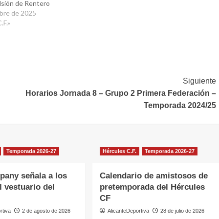
lsión de Rentero
bre de 2025
.F.»
Siguiente
Horarios Jornada 8 – Grupo 2 Primera Federación –
Temporada 2024/25
Temporada 2026-27
Hércules C.F.
Temporada 2026-27
any señala a los
Calendario de amistosos de
l vestuario del
pretemporada del Hércules
CF
rtiva
2 de agosto de 2026
AlicanteDeportiva
28 de julio de 2026