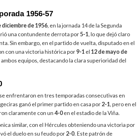
porada 1956-57
e diciembre de 1956
, en la jornada 14 de la Segunda
sufrió una contundente derrota por
5-1
, lo que dejó claro
nta. Sin embargo, en el partido de vuelta, disputado en el
on con una victoria histórica por
9-1
el
12 de mayo de
 ambos equipos, destacando la clara superioridad del
0
s se enfrentaron en tres temporadas consecutivas en
Algeciras ganó el primer partido en casa por
2-1
, pero en el
ieron claramente con un
4-0
en el estadio de la Viña.
tónica similar, con el Hércules obteniendo una victoria por
evó el duelo en su feudo por
2-0
. Este patrón de