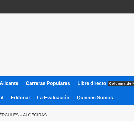
Alicante
Carreras Populares
Libre directo
Columna de 
al
Editorial
La Evaluación
Quienes Somos
HÉRCULES – ALGECIRAS