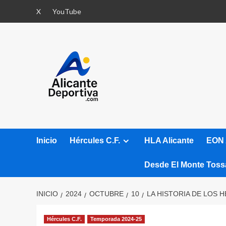
Saltar
X
YouTube
al
contenido
Inicio
Hércules C.F.
HLA Alicante
EON 
Desde El Monte Toss
INICIO
2024
OCTUBRE
10
LA HISTORIA DE LOS 
Hércules C.F.
Temporada 2024-25