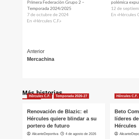
Primera Federación Grupo 2 –
polémica expu
Temporada 2024/2025
12 de septiem
7 de octubre de 2024
En «Hércules C
En «Hércules C.F.»
Navegación
Anterior
Mercachina
de
entradas
Más historias
Hércules C.F.
Temporada 2026-27
Hércules C.F.
Renovación de Blazic: el
Beto Comp
Hércules quiere blindar a su
líderes de
portero de futuro
Hércules
AlicanteDeportiva
4 de agosto de 2026
AlicanteDepo