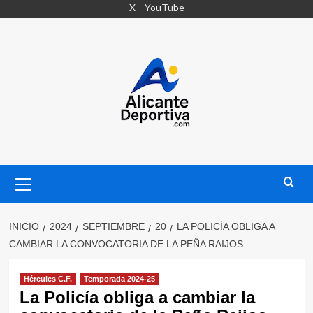
Saltar
X
YouTube
al
contenido
Menú
primario
INICIO
2024
SEPTIEMBRE
20
LA POLICÍA OBLIGA A
CAMBIAR LA CONVOCATORIA DE LA PEÑA RAIJOS
Hércules C.F.
Temporada 2024-25
La Policía obliga a cambiar la