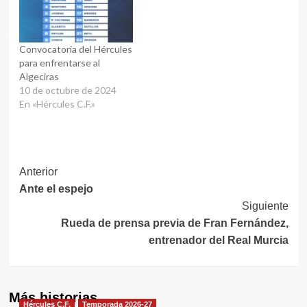
Convocatoria del Hércules
para enfrentarse al
Algeciras
10 de octubre de 2024
En «Hércules C.F.»
Navegación
Anterior
Ante el espejo
de
Siguiente
entradas
Rueda de prensa previa de Fran Fernández,
entrenador del Real Murcia
Más historias
Hércules C.F.
Temporada 2026-27