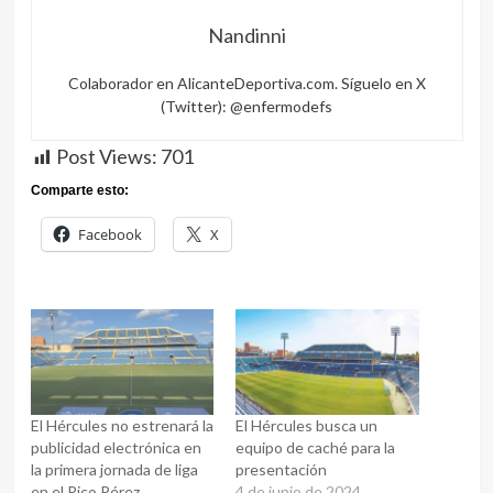
Nandinni
Colaborador en AlicanteDeportiva.com. Síguelo en X
(Twitter): @enfermodefs
Post Views:
701
Comparte esto:
Facebook
X
El Hércules no estrenará la
El Hércules busca un
publicidad electrónica en
equipo de caché para la
la primera jornada de liga
presentación
en el Rico Pérez
4 de junio de 2024