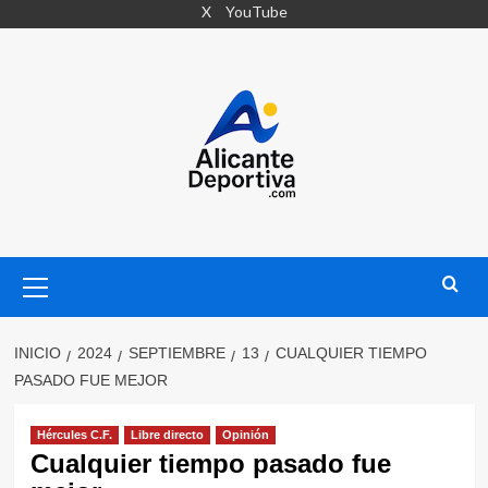
Saltar
X
YouTube
al
contenido
Menú
primario
INICIO
2024
SEPTIEMBRE
13
CUALQUIER TIEMPO
PASADO FUE MEJOR
Hércules C.F.
Libre directo
Opinión
Cualquier tiempo pasado fue