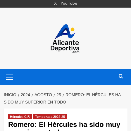
Saltar
X
YouTube
al
contenido
Menú
primario
INICIO
2024
AGOSTO
25
ROMERO: EL HÉRCULES HA
SIDO MUY SUPERIOR EN TODO
Hércules C.F.
Temporada 2024-25
Romero: El Hércules ha sido muy