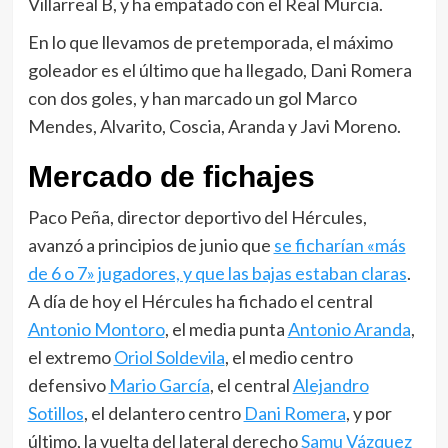
Villarreal B, y ha empatado con el Real Murcia.
En lo que llevamos de pretemporada, el máximo
goleador es el último que ha llegado, Dani Romera
con dos goles, y han marcado un gol Marco
Mendes, Alvarito, Coscia, Aranda y Javi Moreno.
Mercado de fichajes
Paco Peña, director deportivo del Hércules,
avanzó a principios de junio que
se ficharían «más
de 6 o 7» jugadores, y que las bajas estaban claras
.
A día de hoy el Hércules ha fichado el central
Antonio Montoro
, el media punta
Antonio Aranda
,
el extremo
Oriol Soldevila
, el medio centro
defensivo
Mario García
, el central
Alejandro
Sotillos
, el delantero centro
Dani Romera
, y por
último, la vuelta del lateral derecho
Samu Vázquez