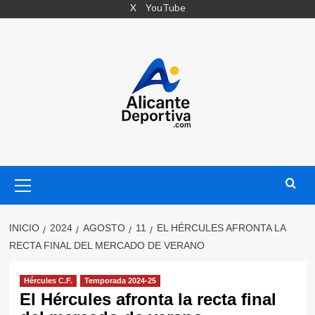
Saltar
X
YouTube
al
contenido
Menú
primario
INICIO
2024
AGOSTO
11
EL HÉRCULES AFRONTA LA
RECTA FINAL DEL MERCADO DE VERANO
Hércules C.F.
Temporada 2024-25
El Hércules afronta la recta final