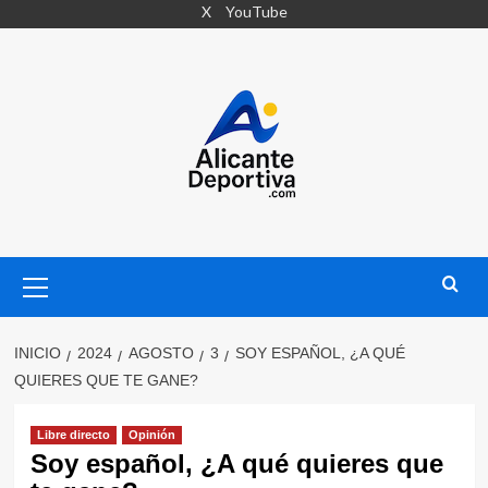
Saltar
X
YouTube
al
contenido
Menú
primario
INICIO
2024
AGOSTO
3
SOY ESPAÑOL, ¿A QUÉ
QUIERES QUE TE GANE?
Libre directo
Opinión
Soy español, ¿A qué quieres que