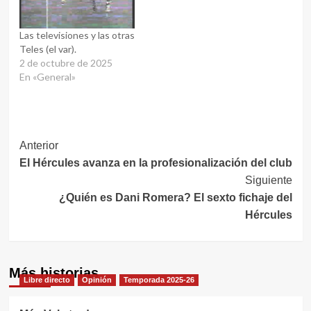
Las televisiones y las otras
Teles (el var).
2 de octubre de 2025
En «General»
Navegación
Anterior
El Hércules avanza en la profesionalización del club
de
Siguiente
entradas
¿Quién es Dani Romera? El sexto fichaje del
Hércules
Más historias
Libre directo
Opinión
Temporada 2025-26