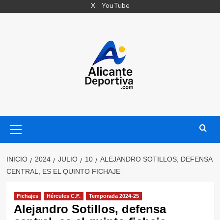
Saltar
X
YouTube
al
contenido
Menú
primario
INICIO
2024
JULIO
10
ALEJANDRO SOTILLOS, DEFENSA
CENTRAL, ES EL QUINTO FICHAJE
Fichajes
Hércules C.F.
Temporada 2024-25
Alejandro Sotillos, defensa