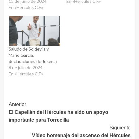
13 de junio de 2024
En «Hércules C.F.»
En «Hércules C.F.»
Saludo de Soldevila y
Mario García,
declaraciones de Josema
8 de julio de 2024
En «Hércules C.F.»
Navegación
Anterior
El Capellán del Hércules ha sido un apoyo
de
importante para Torrecilla
entradas
Siguiente
Vídeo homenaje del ascenso del Hércules