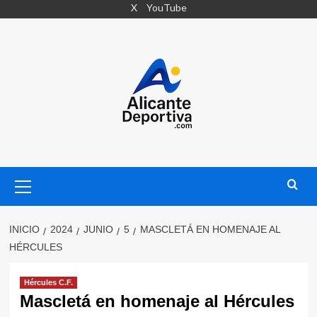
Saltar
X
YouTube
al
contenido
Menú
primario
INICIO
2024
JUNIO
5
MASCLETÁ EN HOMENAJE AL
HÉRCULES
Hércules C.F.
Mascletá en homenaje al Hércules