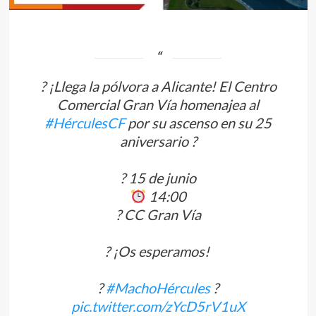
? ¡Llega la pólvora a Alicante! El Centro
Comercial Gran Vía homenajea al
#HérculesCF
por su ascenso en su 25
aniversario ?
? 15 de junio
14:00
? CC Gran Vía
? ¡Os esperamos!
?
#MachoHércules
?
pic.twitter.com/zYcD5rV1uX